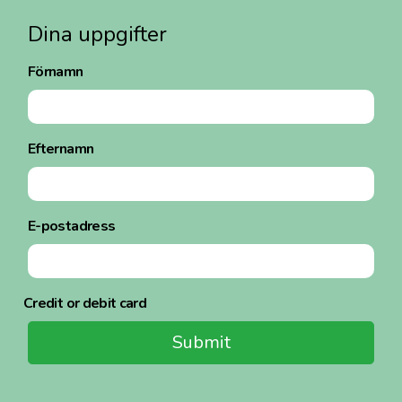
Dina uppgifter
Förnamn
Efternamn
E-postadress
Credit or debit card
Submit