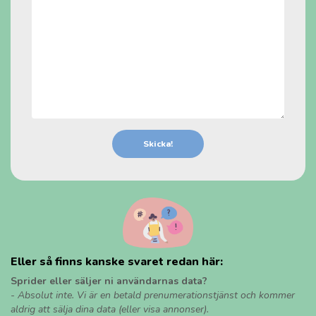
Eller så finns kanske svaret redan här:
Sprider eller säljer ni användarnas data?
- Absolut inte. Vi är en betald prenumerationstjänst och kommer
aldrig att sälja dina data (eller visa annonser).