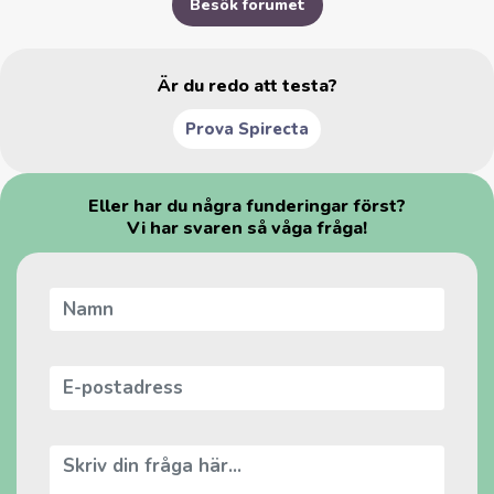
Besök forumet
Är du redo att testa?
Prova Spirecta
Eller har du några funderingar först?
Vi har svaren så våga fråga!