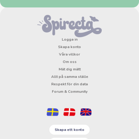
Logga in
Skapa konto
Våra villkor
Om oss
Mät dig mätt
Allt på samma ställe
Respekt för din data
Forum & Community
Skapa ett konto