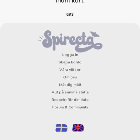
inom kort.
aas
Logga in
Skapa konto
Våra villkor
Om oss
Mät dig mätt
Allt på samma ställe
Respekt för din data
Forum & Community